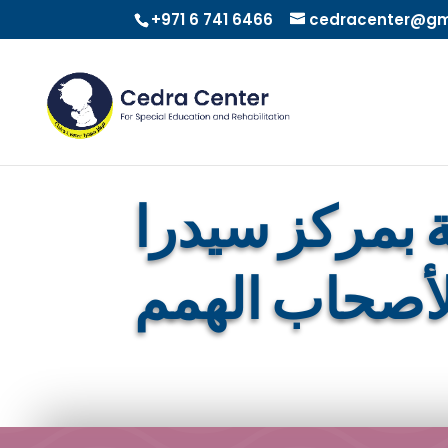
+971 6 741 6466
cedracenter@gm
 بمركز سيدرا
أصحاب الهمم