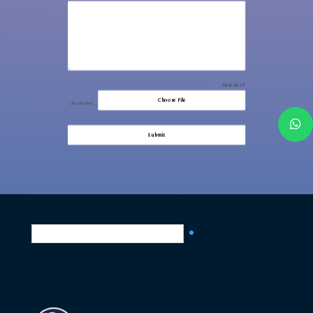
Upload CV
Choose File
No file chosen
Submit
العربية