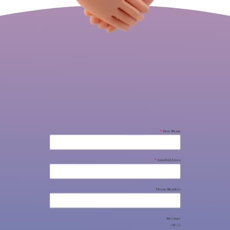
*
First Name
*
Email Address
Phone Number
Message
0 / 180